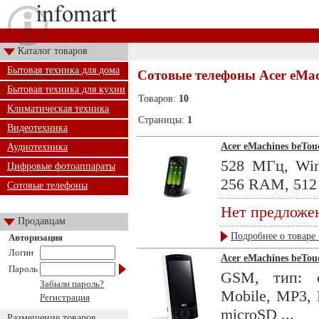
Каталог товаров
Бытовая техника для дома
Сотовые телефоны Acer eMac
Бытовая техника для кухни
Товаров:
10
Климатическая техника
Страницы:
1
Видеотехника
Acer eMachines beTou
Аудиотехника
528 МГц, Win
Цифровые фотоаппараты
256 RAM, 512 
Сотовые телефоны
Нет предложе
Продавцам
Подробнее о товаре 
Авторизация
Логин
Acer eMachines beTou
Пароль
GSM, тип: с
Забыли пароль?
Mobile, MP3, 
Регистрация
microSD ...
Размещение товаров