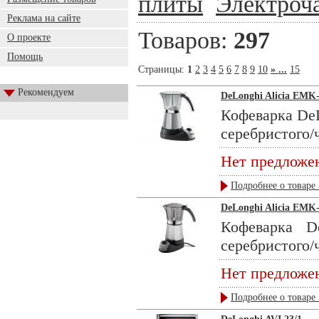
плиты
Электроч
Реклама на сайте
Товаров:
297
О проекте
Помощь
Страницы:
1
2
3
4
5
6
7
8
9
10
» ...
15
Рекомендуем
DeLonghi Alicia EMK
Кофеварка DeL
серебристого/ч
Нет предложе
Подробнее о товаре 
DeLonghi Alicia EMK
Кофеварка D
серебристого/ч
Нет предложе
Подробнее о товаре 