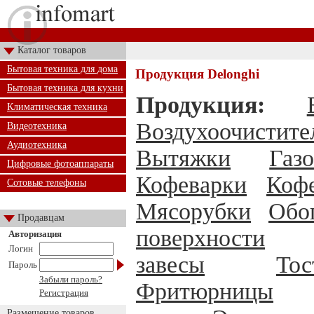
Каталог товаров
Бытовая техника для дома
Продукция Delonghi
Бытовая техника для кухни
Продукция:
Климатическая техника
Воздухоочистите
Видеотехника
Аудиотехника
Вытяжки
Газ
Цифровые фотоаппараты
Кофеварки
Коф
Сотовые телефоны
Мясорубки
Обо
Продавцам
поверхности
Авторизация
Логин
завесы
То
Пароль
Забыли пароль?
Фритюрницы
Регистрация
Размещение товаров