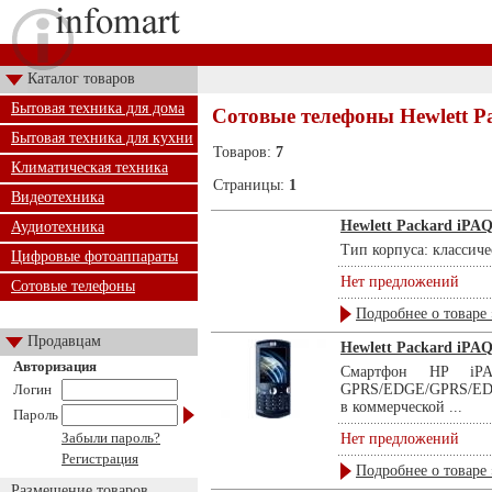
Каталог товаров
Бытовая техника для дома
Сотовые телефоны Hewlett P
Бытовая техника для кухни
Товаров:
7
Климатическая техника
Страницы:
1
Видеотехника
Hewlett Packard iPAQ 
Аудиотехника
Тип корпуса: классиче
Цифровые фотоаппараты
Нет предложений
Сотовые телефоны
Подробнее о товаре 
Продавцам
Hewlett Packard iPA
Авторизация
Смартфон HP iPAQ
Логин
GPRS/EDGE/GPRS/EDGE
в коммерческой ...
Пароль
Забыли пароль?
Нет предложений
Регистрация
Подробнее о товаре 
Размещение товаров