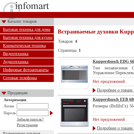
Каталог товаров
Бытовая техника для дома
Встраиваемые духовки Kupp
Бытовая техника для кухни
Товаров:
4
Климатическая техника
Страницы:
1
Видеотехника
Kuppersbusch EDG 66
Аудиотехника
Тип независимая
Цифровые фотоаппараты
Управление:Переключат
Сотовые телефоны
Нет предложений
Подробнее о товаре 
Продавцам
Kuppersbusch EEB 68
Авторизация
Логин
Размеры (ВхШхГх) 56 
...
Пароль
Забыли пароль?
Нет предложений
Регистрация
Подробнее о товаре 
Размещение товаров