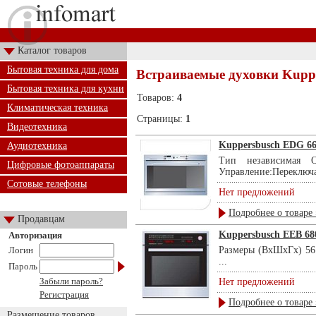
Каталог товаров
Бытовая техника для дома
Встраиваемые духовки Kupp
Бытовая техника для кухни
Товаров:
4
Климатическая техника
Страницы:
1
Видеотехника
Kuppersbusch EDG 66
Аудиотехника
Тип независимая
Цифровые фотоаппараты
Управление:Переключат
Сотовые телефоны
Нет предложений
Подробнее о товаре 
Продавцам
Kuppersbusch EEB 68
Авторизация
Логин
Размеры (ВхШхГх) 56 
...
Пароль
Забыли пароль?
Нет предложений
Регистрация
Подробнее о товаре 
Размещение товаров