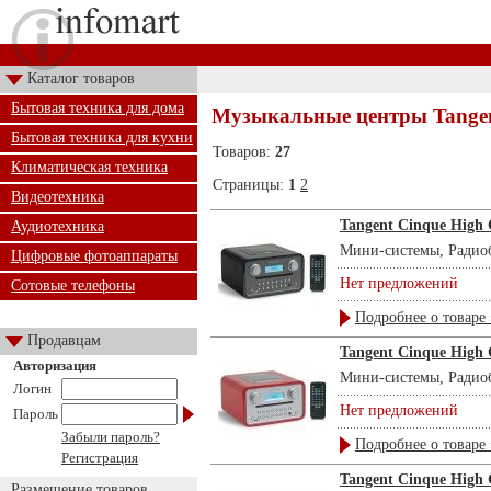
Каталог товаров
Бытовая техника для дома
Музыкальные центры Tange
Бытовая техника для кухни
Товаров:
27
Климатическая техника
Страницы:
1
2
Видеотехника
Tangent Cinque High 
Аудиотехника
Мини-системы, Радиоб
Цифровые фотоаппараты
Нет предложений
Сотовые телефоны
Подробнее о товаре 
Продавцам
Tangent Cinque High 
Авторизация
Мини-системы, Радиоб
Логин
Нет предложений
Пароль
Забыли пароль?
Подробнее о товаре 
Регистрация
Tangent Cinque High 
Размещение товаров