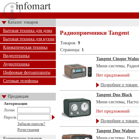
Каталог товаров
Бытовая техника для дома
Радиоприемники Tangent
Бытовая техника для кухни
Товаров:
9
Климатическая техника
Страницы:
1
Видеотехника
Tangent Cinque Waln
Аудиотехника
Мини-системы, Радиоб
Цифровые фотоаппараты
Нет предложений
Сотовые телефоны
Подробнее о товаре 
Tangent Duo Black
Продавцам
Мини-системы, Настоль
Авторизация
Логин
Нет предложений
Пароль
Подробнее о товаре 
Забыли пароль?
Регистрация
Tangent Duo Walnut
Мини-системы, Настоль
Размещение товаров