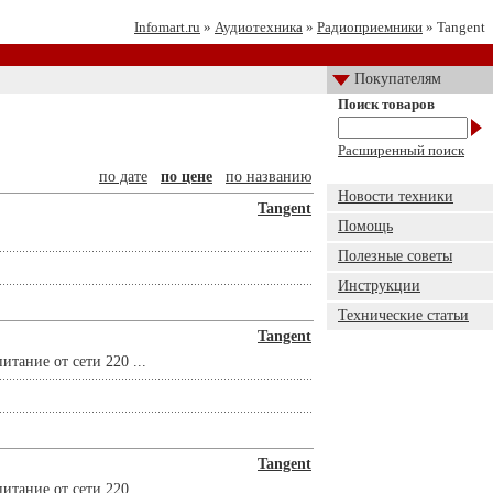
Infomart.ru
»
Аудиотехника
»
Радиоприемники
» Tangent
Покупателям
Поиск товаров
Расширенный поиск
по дате
по цене
по названию
Новости техники
Tangent
Помощь
Полезные советы
Инструкции
Технические статьи
Tangent
тание от сети 220 ...
Tangent
тание от сети 220 ...