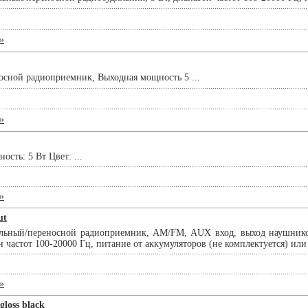
»
сной радиоприемник, Выходная мощность 5 ...
»
сть: 5 Вт Цвет: ...
»
ut
льный/переносной радиоприемник, AM/FM, AUX вход, выход наушнико
н частот 100-20000 Гц, питание от аккумуляторов (не комплектуется) или 2
»
gloss black