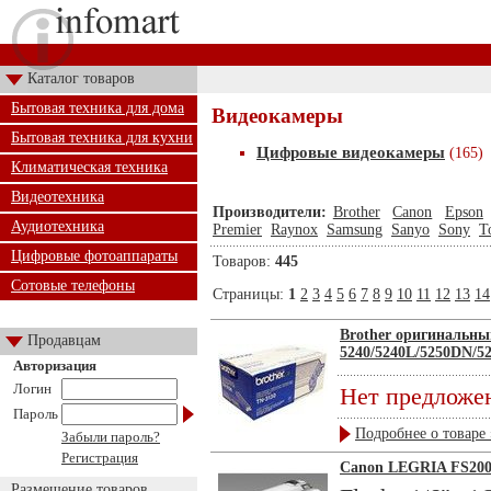
Каталог товаров
Бытовая техника для дома
Видеокамеры
Бытовая техника для кухни
Цифровые видеокамеры
(165)
Климатическая техника
Видеотехника
Производители:
Brother
Canon
Epson
Аудиотехника
Premier
Raynox
Samsung
Sanyo
Sony
T
Цифровые фотоаппараты
Товаров:
445
Сотовые телефоны
Страницы:
1
2
3
4
5
6
7
8
9
10
11
12
13
14
Brother оригинальны
Продавцам
5240/5240L/5250DN/52
Авторизация
Логин
Нет предложе
Пароль
Подробнее о товаре 
Забыли пароль?
Регистрация
Canon LEGRIA FS20
Размещение товаров