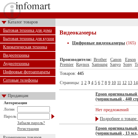
Каталог товаров
Бытовая техника для дома
Видеокамеры
Бытовая техника для кухни
Цифровые видеокамеры
(165)
Климатическая техника
Видеотехника
Производители:
Brother
Canon
Epson
Аудиотехника
Premier
Raynox
Samsung
Sanyo
Sony
T
Цифровые фотоаппараты
Товаров:
445
Сотовые телефоны
Страницы:
1
2
3
4
5
6
7
8
9
10
11
12
13
14
Epson оригинальный 
Продавцам
(чернильный , 440 с
Авторизация
Логин
Нет предложений
Пароль
Подробнее о товаре 
Забыли пароль?
Epson оригинальный 
Регистрация
(чернильный , 13 мл,
Размещение товаров