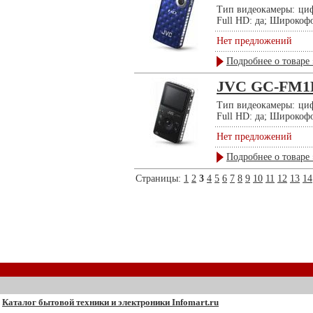
Тип видеокамеры: циф
Full HD: да; Широкоф
Нет предложений
Подробнее о товаре 
JVC GC-FM
Тип видеокамеры: циф
Full HD: да; Широкоф
Нет предложений
Подробнее о товаре 
Страницы:
1
2
3
4
5
6
7
8
9
10
11
12
13
14
Каталог бытовой техники и электроники Infomart.ru