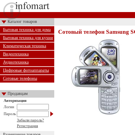
Каталог товаров
Бытовая техника для дома
Сотовый телефон Samsung 
Бытовая техника для кухни
Климатическая техника
Видеотехника
Аудиотехника
Цифровые фотоаппараты
Сотовые телефоны
Продавцам
Авторизация
Логин
Пароль
Забыли пароль?
Регистрация
Размещение товаров