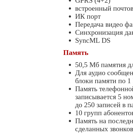
GPRS (4+2)
встроенный почто
ИК порт
Передача видео ф
Синхронизация да
SyncML DS
Память
50,5 Мб памятия д
Для аудио сообще
блоки памяти по 1
Память телефонной
записывается 5 ном
до 250 записей в 
10 групп абоненто
Память на последн
сделанных звонков