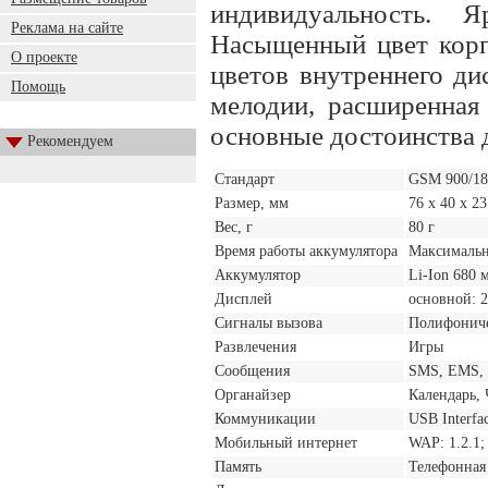
индивидуальность.
Реклама на сайте
Насыщенный цвет корпу
О проекте
цветов внутреннего ди
Помощь
мелодии, расширенная
основные достоинства 
Рекомендуем
Стандарт
GSM 900/18
Размер, мм
76 x 40 x 2
Вес, г
80 г
Время работы аккумулятора
Максимально
Аккумулятор
Li-Ion 680 
Дисплей
основной: 
Сигналы вызова
Полифониче
Развлечения
Игры
Сообщения
SMS, EMS,
Органайзер
Календарь,
Коммуникации
USB Interfa
Мобильный интернет
WAP: 1.2.1;
Память
Телефонная 