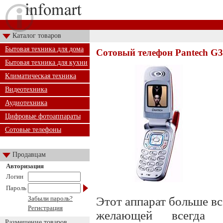
Каталог товаров
Бытовая техника для дома
Сотовый телефон Pantech G
Бытовая техника для кухни
Климатическая техника
Видеотехника
Аудиотехника
Цифровые фотоаппараты
Сотовые телефоны
Продавцам
Авторизация
Логин
Пароль
Забыли пароль?
Этот аппарат больше вс
Регистрация
желающей всегда 
Размещение товаров