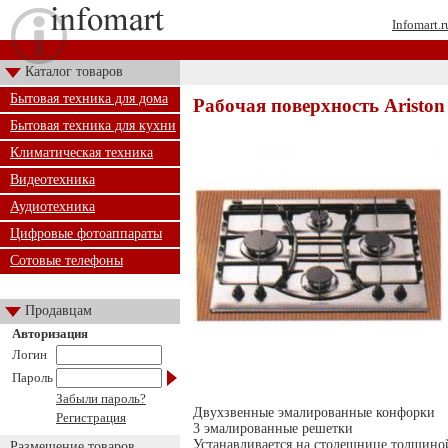
Infomart.r
Каталог товаров
Бытовая техника для дома
Рабочая поверхность Aristo
Бытовая техника для кухни
Климатическая техника
Видеотехника
Аудиотехника
Цифровые фотоаппараты
Сотовые телефоны
Продавцам
Авторизация
Логин
Пароль
Забыли пароль?
Двухзвенные эмалированные конфорки
Регистрация
3 эмалированные решетки
Устанавливается на столешнице толщино
Размещение товаров