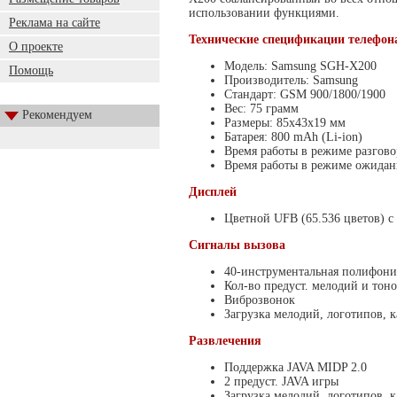
использовании функциями.
Реклама на сайте
Технические спецификации телефон
О проекте
Модель: Samsung SGH-X200
Помощь
Производитель: Samsung
Стандарт: GSM 900/1800/1900
Вес: 75 грамм
Рекомендуем
Размеры: 85x43x19 мм
Батарея: 800 mAh (Li-ion)
Время работы в режиме разговор
Время работы в режиме ожидани
Дисплей
Цветной UFB (65.536 цветов) с
Сигналы вызова
40-инструментальная полифони
Кол-во предуст. мелодий и тоно
Виброзвонок
Загрузка мелодий, логотипов, 
Развлечения
Поддержка JAVA MIDP 2.0
2 предуст. JAVA игры
Загрузка мелодий, логотипов, 