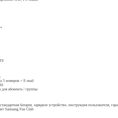
**
T9
в
а 5 номеров + E-mail
10
 для абонента / группы
стандартная батарея, зарядное устройство, инструкция пользователя, гар
лет Samsung Fun Club