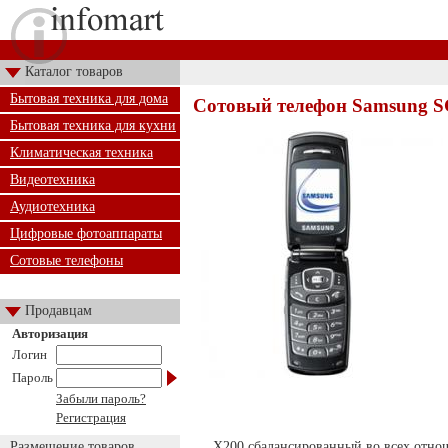
Каталог товаров
Бытовая техника для дома
Сотовый телефон Samsung 
Бытовая техника для кухни
Климатическая техника
Видеотехника
Аудиотехника
Цифровые фотоаппараты
Сотовые телефоны
Продавцам
Авторизация
Логин
Пароль
Забыли пароль?
Регистрация
Размещение товаров
X200 сбалансированный во всех отно