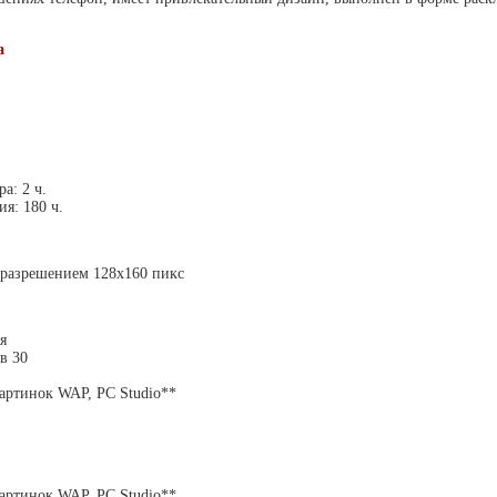
а
а: 2 ч.
я: 180 ч.
 разрешением 128x160 пикс
я
в 30
картинок WAP, PC Studio**
картинок WAP, PC Studio**