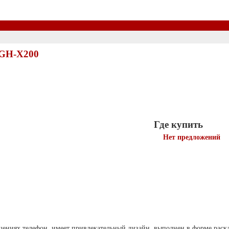
SGH-X200
Где купить
Нет предложений
шениях телефон, имеет привлекательный дизайн, выполнен в форме рас