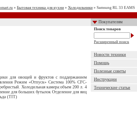
omart.ru
»
Бытовая техника для кухни
»
Холодильники
» Samsung RL 33 EAMS
Покупателям
Поиск товаров
Расширенный поиск
Новости техники
Помощь
Полезные советы
ящики для овощей и фруктов с поддержанием
Инструкции
равления Режим «Отпуск» Система 100% CFC-
ебристый. Холодильная камера:объем 200 л. 4
Технические статьи
ление для больших бутылок Отделение для яиц
ьда (TIT)