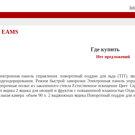
Inf
3 EAMS
Где купить
Нет предложений
лектронная панель управления. поворотный поддон для льда (TIT). 
иодезодорирования. Режим быстрой заморозки Электронная панель уп
рочные полки из закаленного стекла Естественное освещение Цвет: Сер
ых ящика 2 ящика для овощей и фруктов с повышенной влажностью Отде
льная камера: объем 90 л. 2 выдвижных ящика Поворотный поддон для л