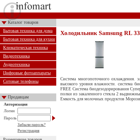
Каталог товаров
Бытовая техника для дома
Холодильник Samsung RL 3
Бытовая техника для кухни
Климатическая техника
Видеотехника
Аудиотехника
Цифровые фотоаппараты
Система многопоточного охлаждения. э
Сотовые телефоны
высокого уровня влажности. система б
FREE Система биодезодорирования Суперп
полки из закаленного стекла 2 выдвижн
Продавцам
Емкость для молочных продуктов Морози
Авторизация
Логин
Пароль
Забыли пароль?
Регистрация
Размещение товаров