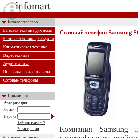
Каталог товаров
Бытовая техника для дома
Сотовый телефон Samsung 
Бытовая техника для кухни
Климатическая техника
Видеотехника
Аудиотехника
Цифровые фотоаппараты
Сотовые телефоны
Продавцам
Авторизация
Логин
Пароль
Забыли пароль?
Компания Samsung п
Регистрация
камерофона со слайде
Размещение товаров