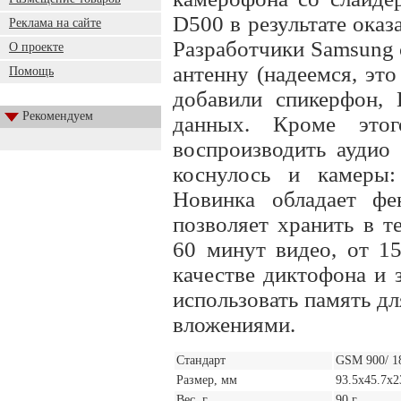
D500 в результате ока
Реклама на сайте
Разработчики Samsung
О проекте
антенну (надеемся, это
Помощь
добавили спикерфон, 
Рекомендуем
данных. Кроме это
воспроизводить аудио
коснулось и камеры: 
Новинка обладает ф
позволяет хранить в т
60 минут видео, от 15
качестве диктофона и 
использовать память д
вложениями.
Стандарт
GSM 900/ 1
Размер, мм
93.5x45.7x2
Вес, г
90 г