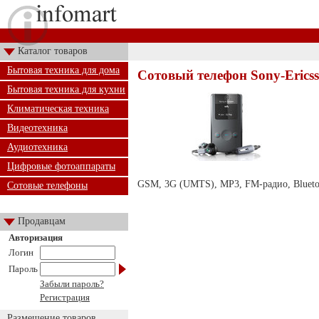
Каталог товаров
Бытовая техника для дома
Сотовый телефон Sony-Erics
Бытовая техника для кухни
Климатическая техника
Видеотехника
Аудиотехника
Цифровые фотоаппараты
GSM, 3G (UMTS), MP3, FM-радио, Bluetoo
Сотовые телефоны
Продавцам
Авторизация
Логин
Пароль
Забыли пароль?
Регистрация
Размещение товаров