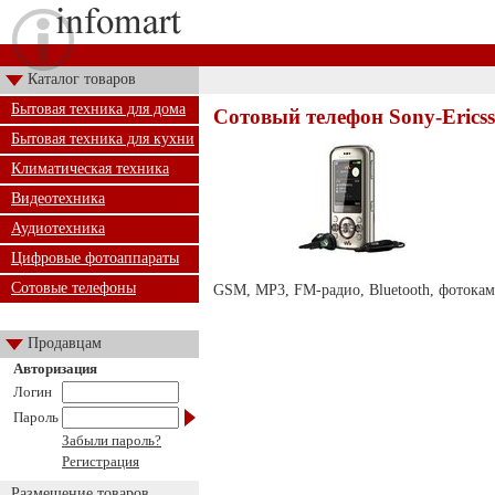
Каталог товаров
Бытовая техника для дома
Сотовый телефон Sony-Erics
Бытовая техника для кухни
Климатическая техника
Видеотехника
Аудиотехника
Цифровые фотоаппараты
Сотовые телефоны
GSM, MP3, FM-радио, Bluetooth, фотокаме
Продавцам
Авторизация
Логин
Пароль
Забыли пароль?
Регистрация
Размещение товаров