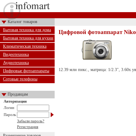
Каталог товаров
Бытовая техника для дома
Цифровой фотоаппарат Nikon
Бытовая техника для кухни
Климатическая техника
Видеотехника
Аудиотехника
12.39 млн пикс., матрица: 1/2.3", 3.60х у
Цифровые фотоаппараты
Сотовые телефоны
Продавцам
Авторизация
Логин
Пароль
Забыли пароль?
Регистрация
Размещение товаров