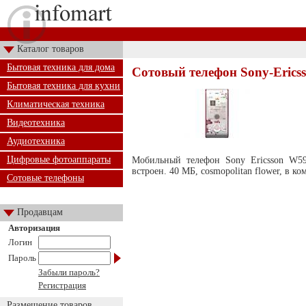
Каталог товаров
Бытовая техника для дома
Сотовый телефон Sony-Erics
Бытовая техника для кухни
Климатическая техника
Видеотехника
Аудиотехника
Цифровые фотоаппараты
Мобильный телефон Sony Ericsson W59
встроен. 40 МБ, cosmopolitan flower, в к
Сотовые телефоны
Продавцам
Авторизация
Логин
Пароль
Забыли пароль?
Регистрация
Размещение товаров