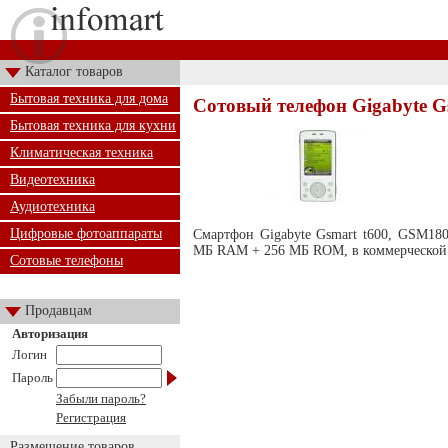
Каталог товаров
Бытовая техника для дома
Сотовый телефон Gigabyte G
Бытовая техника для кухни
Климатическая техника
Видеотехника
Аудиотехника
Цифровые фотоаппараты
Смартфон Gigabyte Gsmart t600, GSM1800
МБ RAM + 256 МБ ROM, в коммерческой
Сотовые телефоны
Продавцам
Авторизация
Логин
Пароль
Забыли пароль?
Регистрация
Размещение товаров