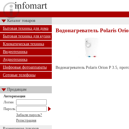
Каталог товаров
Бытовая техника для дома
Водонагреватель Polaris Orio
Бытовая техника для кухни
Климатическая техника
Видеотехника
Аудиотехника
Цифровые фотоаппараты
Водонагреватель Polaris Orion P 3.5, прот
Сотовые телефоны
Продавцам
Авторизация
Логин
Пароль
Забыли пароль?
Регистрация
Размещение товаров