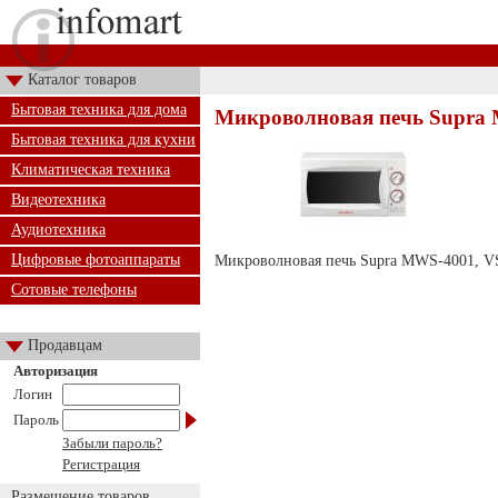
Каталог товаров
Бытовая техника для дома
Микроволновая печь Supra
Бытовая техника для кухни
Климатическая техника
Видеотехника
Аудиотехника
Цифровые фотоаппараты
Микроволновая печь Supra MWS-4001, VS2
Сотовые телефоны
Продавцам
Авторизация
Логин
Пароль
Забыли пароль?
Регистрация
Размещение товаров