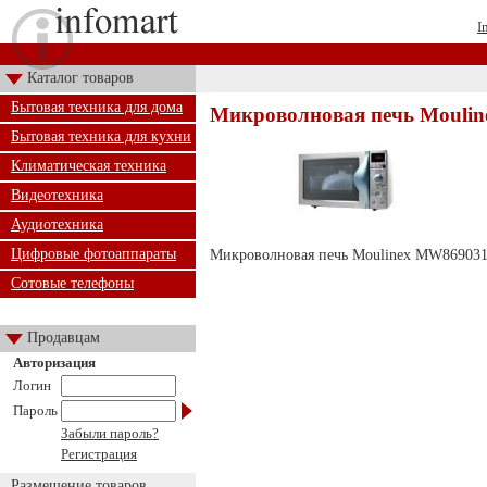
I
Каталог товаров
Бытовая техника для дома
Микроволновая печь Mouli
Бытовая техника для кухни
Климатическая техника
Видеотехника
Аудиотехника
Цифровые фотоаппараты
Микроволновая печь Moulinex MW86903
Сотовые телефоны
Продавцам
Авторизация
Логин
Пароль
Забыли пароль?
Регистрация
Размещение товаров