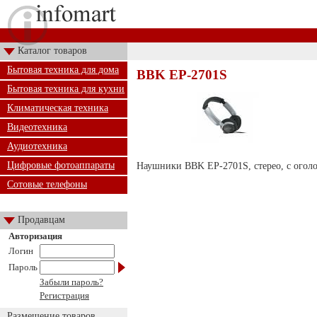
Каталог товаров
Бытовая техника для дома
BBK EP-2701S
Бытовая техника для кухни
Климатическая техника
Видеотехника
Аудиотехника
Цифровые фотоаппараты
Наушники BBK EP-2701S, стерео, с огол
Сотовые телефоны
Продавцам
Авторизация
Логин
Пароль
Забыли пароль?
Регистрация
Размещение товаров