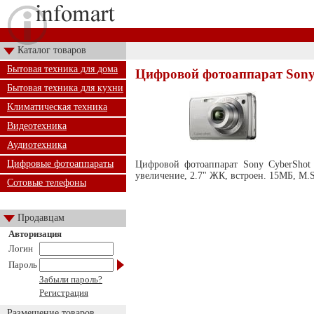
Каталог товаров
Бытовая техника для дома
Цифровой фотоаппарат Sony
Бытовая техника для кухни
Климатическая техника
Видеотехника
Аудиотехника
Цифровые фотоаппараты
Цифровой фотоаппарат Sony CyberShot 
увеличение, 2.7" ЖК, встроен. 15МБ, M
Сотовые телефоны
Продавцам
Авторизация
Логин
Пароль
Забыли пароль?
Регистрация
Размещение товаров