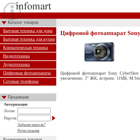
Каталог товаров
Бытовая техника для дома
Цифровой фотоаппарат Sony
Бытовая техника для кухни
Климатическая техника
Видеотехника
Аудиотехника
Цифровые фотоаппараты
Цифровой фотоаппарат Sony CyberShot 
увеличение, 3" ЖК, встроен. 11МБ, M.S
Сотовые телефоны
Продавцам
Авторизация
Логин
Пароль
Забыли пароль?
Регистрация
Размещение товаров