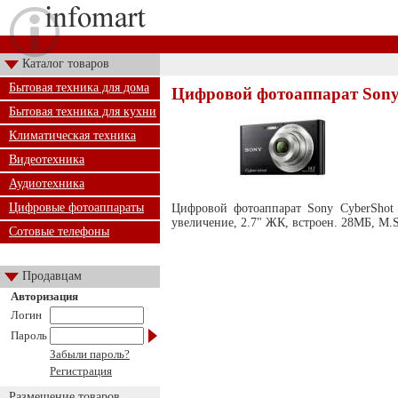
Каталог товаров
Бытовая техника для дома
Цифровой фотоаппарат Sony
Бытовая техника для кухни
Климатическая техника
Видеотехника
Аудиотехника
Цифровые фотоаппараты
Цифровой фотоаппарат Sony CyberShot 
увеличение, 2.7" ЖК, встроен. 28МБ, M
Сотовые телефоны
Продавцам
Авторизация
Логин
Пароль
Забыли пароль?
Регистрация
Размещение товаров