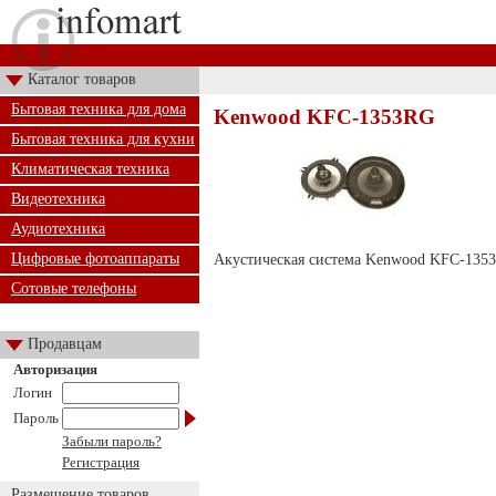
Каталог товаров
Бытовая техника для дома
Kenwood KFC-1353RG
Бытовая техника для кухни
Климатическая техника
Видеотехника
Аудиотехника
Цифровые фотоаппараты
Акустическая система Kenwood KFC-1353RG
Сотовые телефоны
Продавцам
Авторизация
Логин
Пароль
Забыли пароль?
Регистрация
Размещение товаров