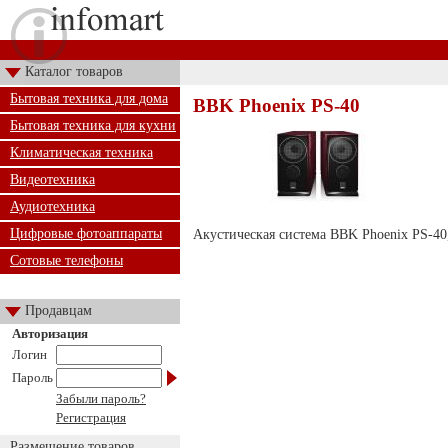
Каталог товаров
Бытовая техника для дома
BBK Phoenix PS-40
Бытовая техника для кухни
Климатическая техника
Видеотехника
Аудиотехника
Цифровые фотоаппараты
Акустическая система BBK Phoenix PS-40, 
Сотовые телефоны
Продавцам
Авторизация
Логин
Пароль
Забыли пароль?
Регистрация
Размещение товаров