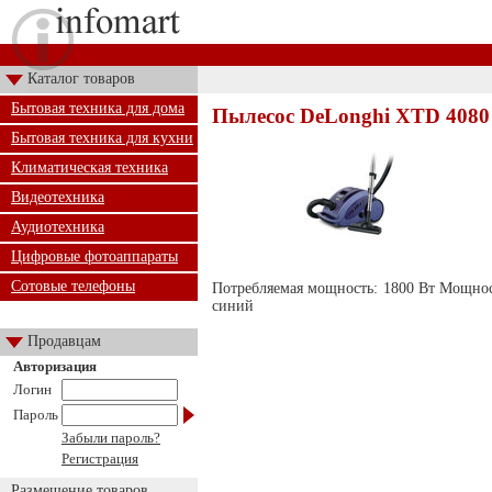
Каталог товаров
Бытовая техника для дома
Пылесос DeLonghi XTD 4080
Бытовая техника для кухни
Климатическая техника
Видеотехника
Аудиотехника
Цифровые фотоаппараты
Сотовые телефоны
Потребляемая мощность: 1800 Вт Мощнос
синий
Продавцам
Авторизация
Логин
Пароль
Забыли пароль?
Регистрация
Размещение товаров