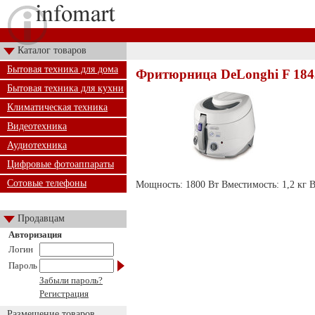
Каталог товаров
Бытовая техника для дома
Фритюрница DeLonghi F 184
Бытовая техника для кухни
Климатическая техника
Видеотехника
Аудиотехника
Цифровые фотоаппараты
Сотовые телефоны
Мощность: 1800 Вт Вместимость: 1,2 кг В
Продавцам
Авторизация
Логин
Пароль
Забыли пароль?
Регистрация
Размещение товаров