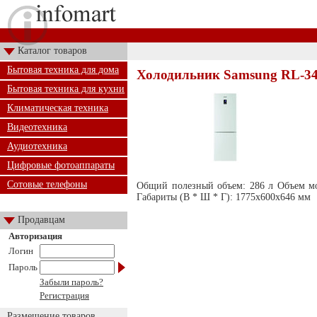
Каталог товаров
Бытовая техника для дома
Холодильник Samsung RL-
Бытовая техника для кухни
Климатическая техника
Видеотехника
Аудиотехника
Цифровые фотоаппараты
Сотовые телефоны
Общий полезный объем: 286 л Объем мо
Габариты (В * Ш * Г): 1775х600х646 мм
Продавцам
Авторизация
Логин
Пароль
Забыли пароль?
Регистрация
Размещение товаров