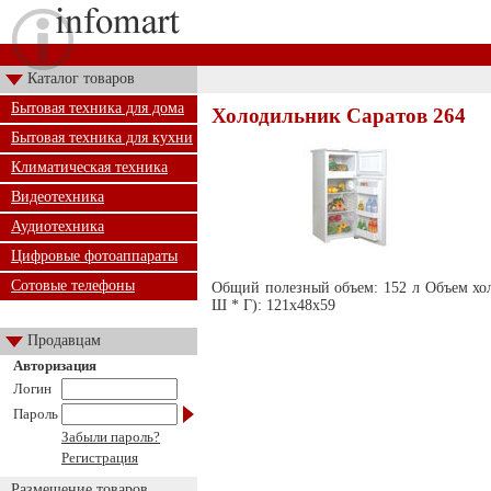
Каталог товаров
Бытовая техника для дома
Холодильник Саратов 264
Бытовая техника для кухни
Климатическая техника
Видеотехника
Аудиотехника
Цифровые фотоаппараты
Сотовые телефоны
Общий полезный объем: 152 л Объем хол
Ш * Г): 121х48х59
Продавцам
Авторизация
Логин
Пароль
Забыли пароль?
Регистрация
Размещение товаров