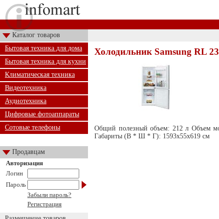
Каталог товаров
Бытовая техника для дома
Холодильник Samsung RL 2
Бытовая техника для кухни
Климатическая техника
Видеотехника
Аудиотехника
Цифровые фотоаппараты
Сотовые телефоны
Общий полезный объем: 212 л Объем мо
Габариты (В * Ш * Г): 1593x55x619 см
Продавцам
Авторизация
Логин
Пароль
Забыли пароль?
Регистрация
Размещение товаров