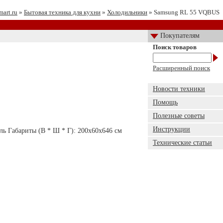
mart.ru
»
Бытовая техника для кухни
»
Холодильники
» Samsung RL 55 VQBUS
Покупателям
Поиск товаров
Расширенный поиск
Новости техники
Помощь
Полезные советы
Инструкции
ь Габариты (В * Ш * Г): 200x60x646 см
Технические статьи