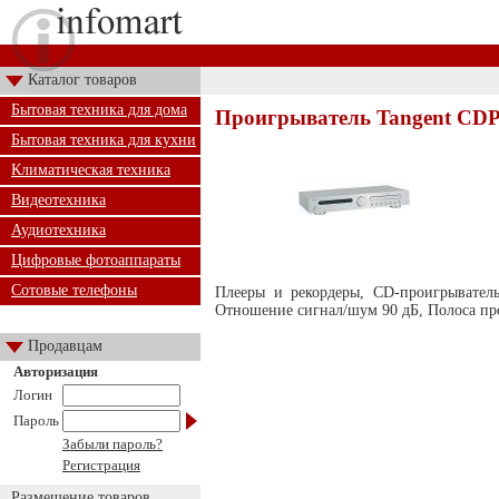
Каталог товаров
Бытовая техника для дома
Проигрыватель Tangent CDP-
Бытовая техника для кухни
Климатическая техника
Видеотехника
Аудиотехника
Цифровые фотоаппараты
Сотовые телефоны
Плееры и рекордеры, CD-проигрывател
Отношение сигнал/шум 90 дБ, Полоса про
Продавцам
Авторизация
Логин
Пароль
Забыли пароль?
Регистрация
Размещение товаров