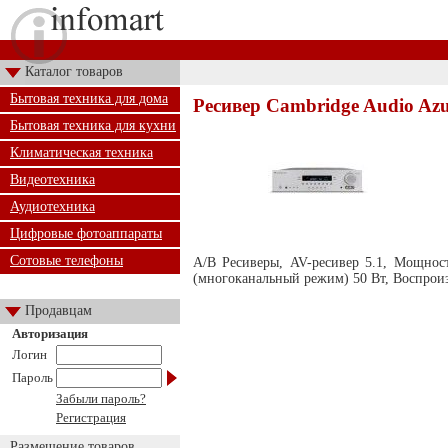
Каталог товаров
Бытовая техника для дома
Ресивер Cambridge Audio Azur
Бытовая техника для кухни
Климатическая техника
Видеотехника
Аудиотехника
Цифровые фотоаппараты
Сотовые телефоны
А/В Ресиверы, AV-ресивер 5.1, Мощнос
(многоканальный режим) 50 Вт, Воспроизв
Продавцам
Авторизация
Логин
Пароль
Забыли пароль?
Регистрация
Размещение товаров