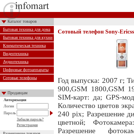
Каталог товаров
Бытовая техника для дома
Сотовый телефон Sony-Erics
Бытовая техника для кухни
Климатическая техника
Видеотехника
Аудиотехника
Цифровые фотоаппараты
Сотовые телефоны
Год выпуска: 2007 г; Т
900,GSM 1800,GSM 19
Продавцам
SIM-карт: да; GPS-мод
Авторизация
Количество цветов экра
Логин
240 pix; Разрешение д
Пароль
Забыли пароль?
цветной; Фотокамера
Регистрация
Разрешение фоток
Размещение товаров