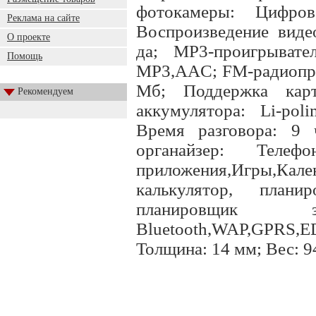
фотокамеры: Цифро
Реклама на сайте
Воспроизведение виде
О проекте
да; MP3-проигрывате
Помощь
MP3,AAC; FM-радиопри
Мб; Поддержка кар
Рекомендуем
аккумулятора: Li-pol
Время разговора: 9 
органайзер: Телефон
приложения,Игры,К
калькулятор, планир
планировщик 
Bluetooth,WAP,GPRS,
Толщина: 14 мм; Вес: 9