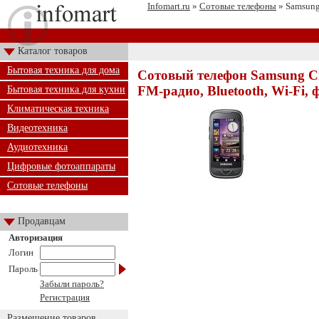
Infomart.ru
»
Сотовые телефоны
» Samsung
Каталог товаров
Бытовая техника для дома
Сотовый телефон Samsung С
FM-радио, Bluetooth, Wi-Fi, 
Бытовая техника для кухни
Климатическая техника
Видеотехника
Аудиотехника
Цифровые фотоаппараты
Сотовые телефоны
Продавцам
Авторизация
Логин
Пароль
Забыли пароль?
Регистрация
Размещение товаров