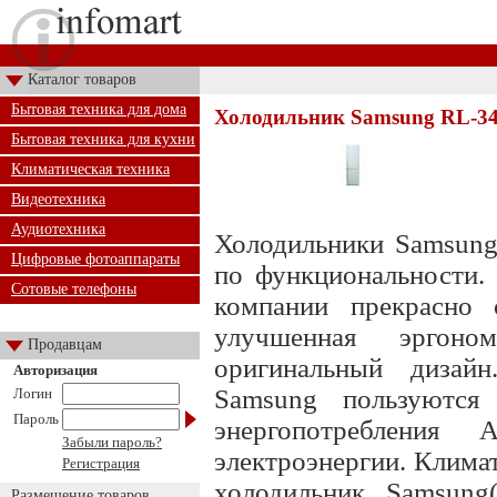
Каталог товаров
Бытовая техника для дома
Холодильник Samsung RL-3
Бытовая техника для кухни
Климатическая техника
Видеотехника
Аудиотехника
Холодильники Samsung 
Цифровые фотоаппараты
по функциональности.
Сотовые телефоны
компании прекрасно 
улучшенная эргоно
Продавцам
оригинальный дизайн
Авторизация
Samsung пользуютс
Логин
Пароль
энергопотреблени
Забыли пароль?
электроэнергии. Климат
Регистрация
холодильник Samsung
Размещение товаров