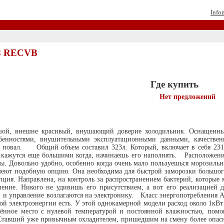
Info
48 RECVB
Где купить
Нет предложений
шой, внешне красивый, внушающий доверие холодильник. Оснащенн
бенностями, внушительными эксплуатационными данными, качествен
а повал. Общий объем составил 323л. Который, включает в себя 231л
м, кажутся еще большими когда, начинаешь его наполнять. Расположен
ы. Довольно удобно, особенно когда очень мало пользуешься морозиль
имеют подобную опцию. Она необходима для быстрой заморозки большо
пция. Направлена, на контроль за распространением бактерий, которые 
ние. Никого не удивишь его присутствием, а вот его реализацией д
 и управление возлагаются на электронику. Класс энергопотребления А.
ой электроэнергии есть. У этой однокамерной модели расход около 1кВ
дённое место с нулевой температурой и постоянной влажностью, помо
Ставший уже привычным охладителем, пришедшим на смену более опасно