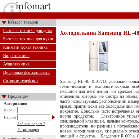
Каталог товаров
Бытовая техника для дома
Холодильник Samsung RL-
Бытовая техника для кухни
Климатическая техника
Видеотехника
Аудиотехника
Цифровые фотоаппараты
Сотовые телефоны
Samsung RL-48 RECVB, довольно боль
техническими и технологическими осо
смешной для него ценой, он сражает н
Продавцам
отделения, которые, не смотря на объе
часто используемых расположений камер
Авторизация
время, практически все холодильники 
Логин
покрытие. Довольно часто встречаемая о
порчи продуктов. Электронное управле
Пароль
специальной клавишей, дальше контроль,
Забыли пароль?
производители, но разница в потребляем
Регистрация
новых холодильниках, специально отве
овощей и фруктов. Хладагент R 600 a. 
Размещение товаров