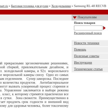
mart.ru
»
Бытовая техника для кухни
»
Холодильники
» Samsung RL-48 RECVB
Покупателям
Поиск товаров
Расширенный поиск
Новости техники
Помощь
Полезные советы
Инструкции
ый прекрасными эргономичными решениями,
ной сборкой, привлекательным дизайном, и
Технические статьи
. холодильной камеры, и 92л. морозильного
ие морозильной камеры снизу. Одно из самых
ным отделением. Супер заморозка. Последнее
го количества продуктов. Антибактериальное
могут вызвать ускоренный процесс старения и
а. Управление заключается в выборе режима
 класс, к которому стремятся практически все
т в сутки. Зона свежести. Преимущественно в
гает продлить срок годности и внешний вид
му для здоровья человека, более токсичному