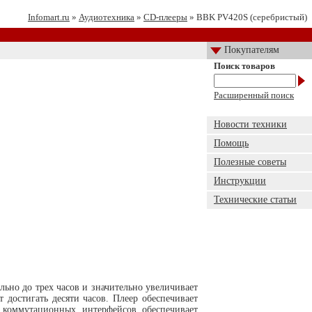
Infomart.ru
»
Аудиотехника
»
CD-плееры
» BBK PV420S (серебристый)
Покупателям
Поиск товаров
Расширенный поиск
Новости техники
Помощь
Полезные советы
Инструкции
Технические статьи
ьно до трех часов и значительно увеличивает
 достигать десяти часов. Плеер обеспечивает
коммутационных интерфейсов обеспечивает