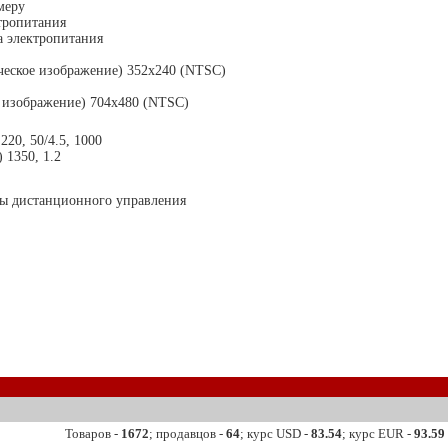
меру
тропитания
 электропитания
еское изображение) 352x240 (NTSC)
е изображение) 704x480 (NTSC)
220, 50/4.5, 1000
 1350, 1.2
ты дистанционного управления
Товаров -
1672
; продавцов -
64
; курс USD -
83.54
; курс EUR -
93.59