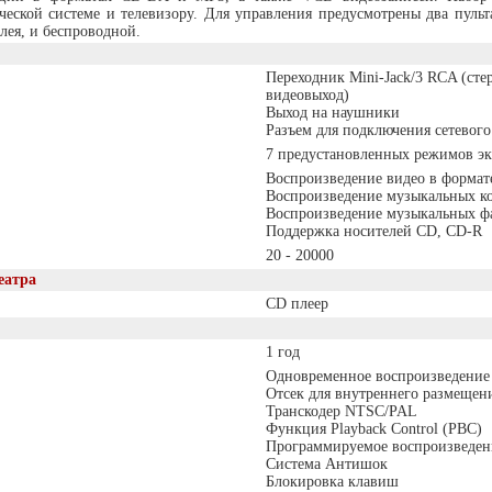
ческой системе и телевизору. Для управления предусмотрены два пуль
ея, и беспроводной.
Переходник Mini-Jack/3 RCA (ст
видеовыход)
Выход на наушники
Разъем для подключения сетевого
7 предустановленных режимов эк
Воспроизведение видео в форма
Воспроизведение музыкальных к
Воспроизведение музыкальных ф
Поддержка носителей CD, CD-R
20 - 20000
еатра
CD плеер
1 год
Одновременное воспроизведение 
Отсек для внутреннего размещен
Транскодер NTSC/PAL
Функция Playback Control (PBC)
Программируемое воспроизведен
Система Антишок
Блокировка клавиш