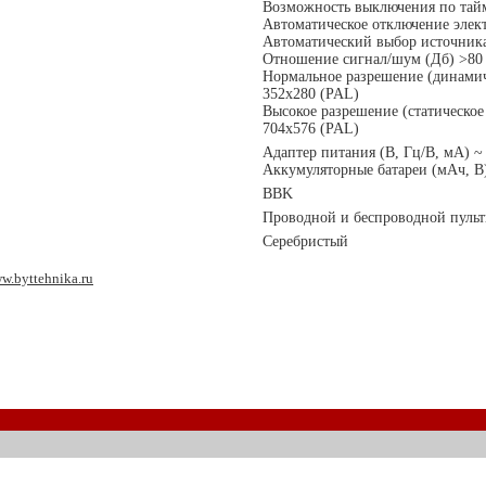
Возможность выключения по тай
Автоматическое отключение элек
Автоматический выбор источника
Отношение сигнал/шум (Дб) >80
Нормальное разрешение (динамич
352x280 (PAL)
Высокое разрешение (статическо
704x576 (PAL)
Адаптер питания (В, Гц/В, мА) ~ 
Аккумуляторные батареи (мАч, В)
BBK
Проводной и беспроводной пуль
Серебристый
w.byttehnika.ru