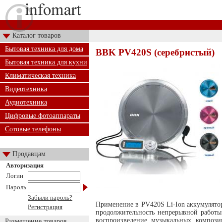
Каталог товаров
Бытовая техника для дома
BBK PV420S (серебристый)
Бытовая техника для кухни
Климатическая техника
Видеотехника
Аудиотехника
Цифровые фотоаппараты
Сотовые телефоны
Продавцам
Авторизация
Логин
Пароль
Забыли пароль?
Применение в PV420S Li-Ion аккумулятор
Регистрация
продолжительность непрерывной работы 
воспроизведение музыкальных композ
Размещение товаров