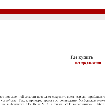
Где купить
Нет предложений
ов повышенной емкости позволяет сократить время зарядки приблизител
устройства. Так, к примеру, время воспроизведения МР3-дисков может
иций в форматах CD-DA и MP3, а также VCD видеозаписей. Набор 