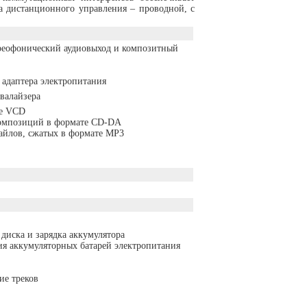
та дистанционного управления – проводной, с
ереофонический аудиовыход и композитный
 адаптера электропитания
валайзера
те VCD
омпозиций в формате CD-DA
айлов, сжатых в формате MP3
диска и зарядка аккумулятора
ия аккумуляторных батарей электропитания
ие треков