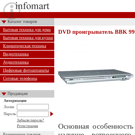
Каталог товаров
Бытовая техника для дома
DVD проигрыватель BBK 99
Бытовая техника для кухни
Климатическая техника
Видеотехника
Аудиотехника
Цифровые фотоаппараты
Сотовые телефоны
Продавцам
Авторизация
Логин
Пароль
Забыли пароль?
Основная особенность
Регистрация
наличие встроенно
Размещение товаров