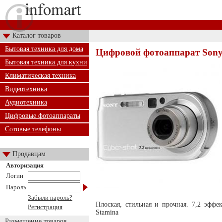
Каталог товаров
Бытовая техника для дома
Цифровой фотоаппарат Sony
Бытовая техника для кухни
Климатическая техника
Видеотехника
Аудиотехника
Цифровые фотоаппараты
Сотовые телефоны
Продавцам
Авторизация
Логин
Пароль
Забыли пароль?
Плоская, стильная и прочная. 7,2 эффе
Регистрация
Stamina
Размещение товаров