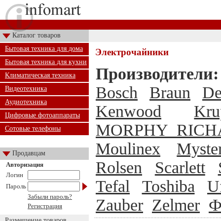
Каталог товаров
Бытовая техника для дома
Электрочайники
Бытовая техника для кухни
Производители:
Климатическая техника
Bosch
Braun
De
Видеотехника
Аудиотехника
Kenwood
Kru
Цифровые фотоаппараты
MORPHY RICH
Сотовые телефоны
Moulinex
Myste
Продавцам
Rolsen
Scarlett
Авторизация
Логин
Tefal
Toshiba
U
Пароль
Забыли пароль?
Zauber
Zelmer
Ф
Регистрация
Размещение товаров