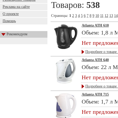
Товаров:
538
Реклама на сайте
О проекте
Страницы:
1
2
3
4
5
6
7
8
9
10
11
12
13
14
Помощь
Atlanta ATH 610
Объем: 1,8 л М
Рекомендуем
Нет предложе
Подробнее о товаре 
Atlanta ATH 640
Объем: 22 л М
Нет предложе
Подробнее о товаре 
Atlanta ATH 715
Объем: 1,7 л М
Нет предложе