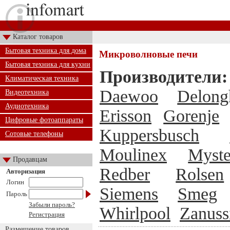
Каталог товаров
Бытовая техника для дома
Микроволновые печи
Бытовая техника для кухни
Производители:
Климатическая техника
Daewoo
Delong
Видеотехника
Аудиотехника
Erisson
Gorenje
Цифровые фотоаппараты
Kuppersbusch
Сотовые телефоны
Moulinex
Myste
Продавцам
Redber
Rolsen
Авторизация
Логин
Siemens
Smeg
Пароль
Забыли пароль?
Whirlpool
Zanuss
Регистрация
Размещение товаров