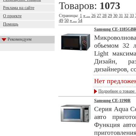
Товаров:
1073
Реклама на сайте
Страницы:
1
« ...
26
27
28
29
30
31
32
33
О проекте
49
50
» ...
54
Помощь
Samsung CE-1185GB
Микроволнов
Рекомендуем
объемом 32 л
Light максим
Дизайн, ра
дизайнеров, с
Нет предложе
Подробнее о товаре 
Samsung CE-1190R
Серия Aqua Co
авто пригот
Функция авто
приготовления