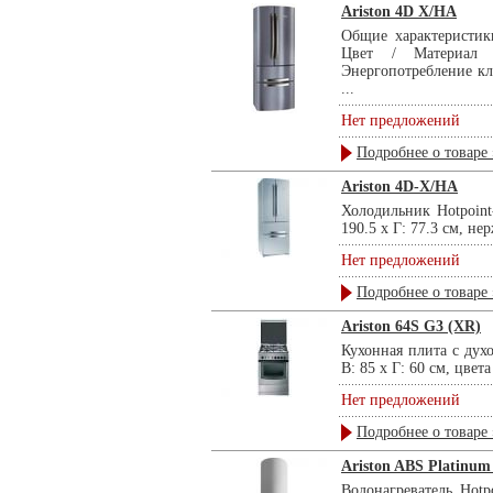
Ariston 4D X/HA
Общие характеристик
Цвет / Материал п
Энергопотребление кл
...
Нет предложений
Подробнее о товаре 
Ariston 4D-X/HA
Холодильник Hotpoint
190.5 x Г: 77.3 см, не
Нет предложений
Подробнее о товаре 
Ariston 64S G3 (XR)
Кухонная плита с духо
B: 85 x Г: 60 см, цвета 
Нет предложений
Подробнее о товаре 
Ariston ABS Platinum
Водонагреватель Hotp