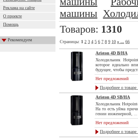
машины
Рабоч
Реклама на сайте
машины
Холоди
О проекте
Помощь
Товаров:
1310
Рекомендуем
Страницы:
1
2
3
4
5
6
7
8
9
10
» ...
66
Ariston 4D B/HA
Холодильник Hotpoin
которое идеально впи
будущее, чтобы предст
Нет предложений
Подробнее о товаре 
Ariston 4D SB/HA
Холодильник Hotpoint
На то есть уйма причи
гении инженерной, ...
Нет предложений
Подробнее о товаре 