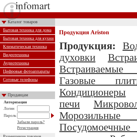
Каталог товаров
Бытовая техника для дома
Продукция Ariston
Бытовая техника для кухни
Продукция:
Во
Климатическая техника
духовки
Встра
Видеотехника
Аудиотехника
Встраиваемые 
Цифровые фотоаппараты
Газовые плит
Сотовые телефоны
Кондиционеры
Продавцам
печи
Микрово
Авторизация
Логин
Морозильные
Пароль
Забыли пароль?
Посудомоечны
Регистрация
Размещение товаров