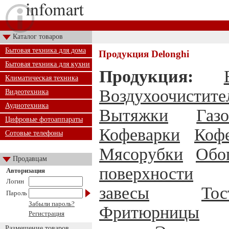
Каталог товаров
Бытовая техника для дома
Продукция Delonghi
Бытовая техника для кухни
Продукция:
Климатическая техника
Воздухоочистите
Видеотехника
Аудиотехника
Вытяжки
Газ
Цифровые фотоаппараты
Кофеварки
Коф
Сотовые телефоны
Мясорубки
Обо
Продавцам
поверхности
Авторизация
Логин
завесы
То
Пароль
Забыли пароль?
Фритюрницы
Регистрация
Размещение товаров