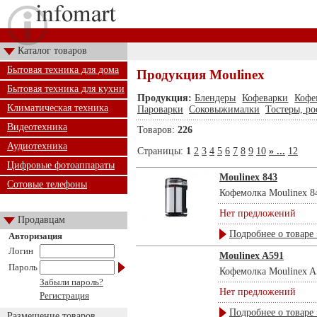
Каталог товаров
Бытовая техника для дома
Продукция Moulinex
Бытовая техника для кухни
Продукция:
Блендеры
Кофеварки
Кофе
Климатическая техника
Пароварки
Соковыжималки
Тостеры, ро
Видеотехника
Товаров:
226
Аудиотехника
Страницы:
1
2
3
4
5
6
7
8
9
10
» ...
12
Цифровые фотоаппараты
Moulinex 843
Сотовые телефоны
Кофемолка Moulinex 84
Нет предложений
Продавцам
Подробнее о товаре 
Авторизация
Логин
Moulinex A591
Пароль
Кофемолка Moulinex A59
Забыли пароль?
Нет предложений
Регистрация
Подробнее о товаре 
Размещение товаров