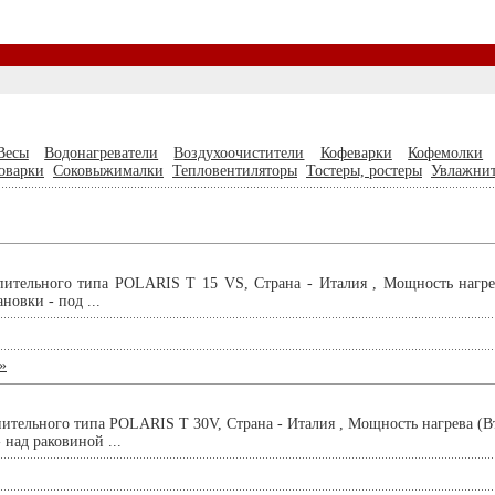
Весы
Водонагреватели
Воздухоочистители
Кофеварки
Кофемолки
оварки
Соковыжималки
Тепловентиляторы
Тостеры, ростеры
Увлажнит
пительного типа POLARIS T 15 VS, Страна - Италия , Мощность нагрев
ановки - под ...
»
ительного типа POLARIS T 30V, Страна - Италия , Мощность нагрева (Вт)
 над раковиной ...