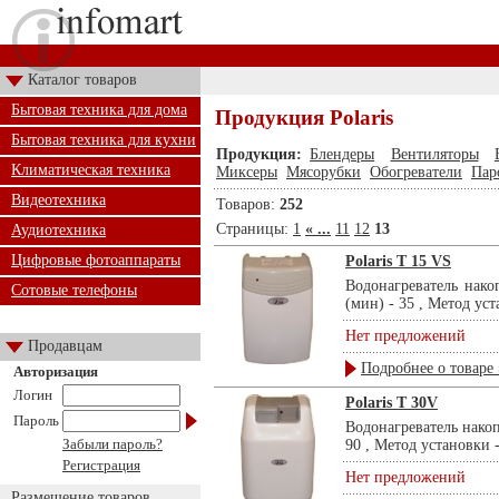
Каталог товаров
Бытовая техника для дома
Продукция Polaris
Бытовая техника для кухни
Продукция:
Блендеры
Вентиляторы
Климатическая техника
Миксеры
Мясорубки
Обогреватели
Пар
Видеотехника
Товаров:
252
Страницы:
1
« ...
11
12
13
Аудиотехника
Цифровые фотоаппараты
Polaris T 15 VS
Водонагреватель нако
Сотовые телефоны
(мин) - 35 , Метод уст
Нет предложений
Продавцам
Подробнее о товаре 
Авторизация
Логин
Polaris T 30V
Пароль
Водонагреватель накоп
Забыли пароль?
90 , Метод установки -
Регистрация
Нет предложений
Размещение товаров