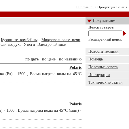
Infomart.ru
» Продукция Polaris
Покупателям
Поиск товаров
Расширенный поиск
Кухонные комбайны
Микроволновые печи
ели воздуха
Утюги
Электрочайники
Новости техники
по дате
по цене
по названию
Помощь
Полезные советы
Polaris
а (Вт) - 1500 , Врема нагрева воды на 45*С
Инструкции
Технические статьи
Polaris
 - 1500 , Врема нагрева воды на 45*С (мин) -